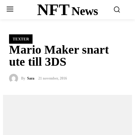
NFT
News
TEXTER
Mario Maker snart
ute till 3DS
By
Sara
21 november, 2016