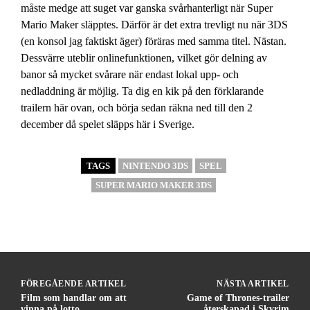
måste medge att suget var ganska svårhanterligt när Super
Mario Maker släpptes. Därför är det extra trevligt nu när 3DS
(en konsol jag faktiskt äger) föräras med samma titel. Nästan.
Dessvärre uteblir onlinefunktionen, vilket gör delning av
banor så mycket svårare när endast lokal upp- och
nedladdning är möjlig. Ta dig en kik på den förklarande
trailern här ovan, och börja sedan räkna ned till den 2
december då spelet släpps här i Sverige.
TAGS
NINTENDO 3DS
SPEL
SUPER MARIO MAKER 3DS
FÖREGÅENDE ARTIKEL
NÄSTA ARTIKEL
Film som handlar om att
Game of Thrones-trailer
vinna på lotto
återskapad i Skyrim