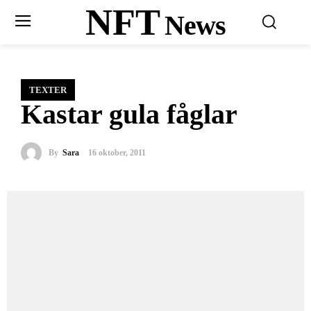
NFT
News
TEXTER
Kastar gula fåglar
By
Sara
16 oktober, 2011