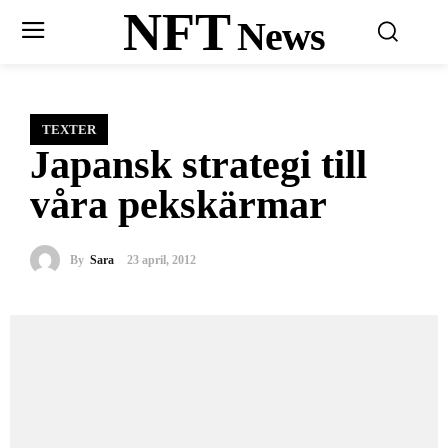
NFT
News
TEXTER
Japansk strategi till
våra pekskärmar
By
Sara
23 april, 2012