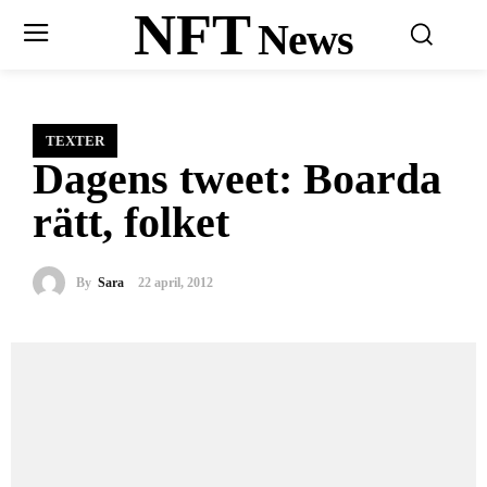
NFT
News
TEXTER
Dagens tweet: Boarda
rätt, folket
By
Sara
22 april, 2012