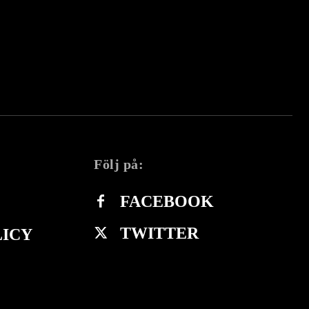
Följ på:
FACEBOOK
TWITTER
LICY