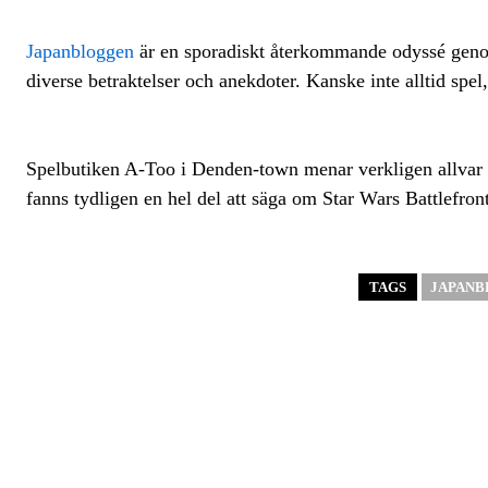
Japanbloggen
är en sporadiskt återkommande odyssé genom
diverse betraktelser och anekdoter. Kanske inte alltid spel,
Spelbutiken A-Too i Denden-town menar verkligen allvar n
fanns tydligen en hel del att säga om Star Wars Battlefront
TAGS
JAPAN