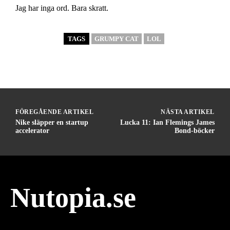
Jag har inga ord. Bara skratt.
TAGS
GRUMPY CAT
LOL
FÖREGÅENDE ARTIKEL
NÄSTA ARTIKEL
Nike släpper en startup
Lucka 11: Ian Flemings James
accelerator
Bond-böcker
Nutopia.se