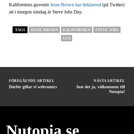
Kaliforniens guvenör
Jesse Brown har deklarerat
(på Twitter)
att i morgon söndag är Steve Jobs Day.
TAGS
JESSE BROWN
KALIFORNIEN
STEVE JOBS
USA
FÖREGÅENDE ARTIKEL
NÄSTA ARTIKEL
Därför gillar vi webcomics
Just det ja, välkommen till
Nutopia!
Nutopia.se