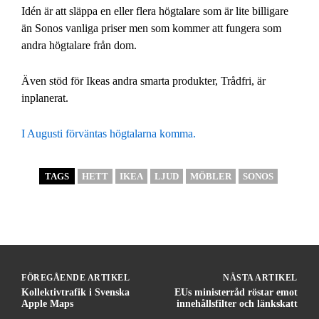
Idén är att släppa en eller flera högtalare som är lite billigare
än Sonos vanliga priser men som kommer att fungera som
andra högtalare från dom.
Även stöd för Ikeas andra smarta produkter, Trådfri, är
inplanerat.
I Augusti förväntas högtalarna komma.
TAGS
HETT
IKEA
LJUD
MÖBLER
SONOS
FÖREGÅENDE ARTIKEL
NÄSTA ARTIKEL
Kollektivtrafik i Svenska
EUs ministerråd röstar emot
Apple Maps
innehållsfilter och länkskatt