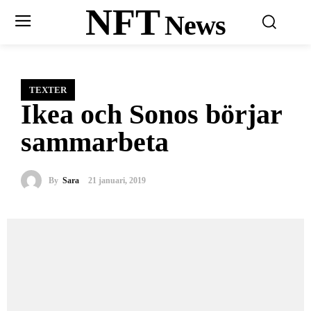
NFT
News
TEXTER
Ikea och Sonos börjar
sammarbeta
By
Sara
21 januari, 2019