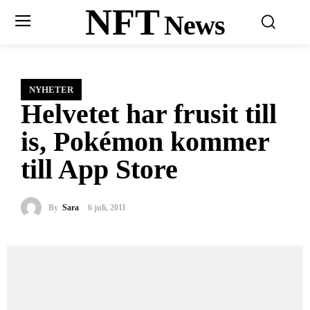
NFT
News
NYHETER
Helvetet har frusit till
is, Pokémon kommer
till App Store
By
Sara
6 juli, 2011