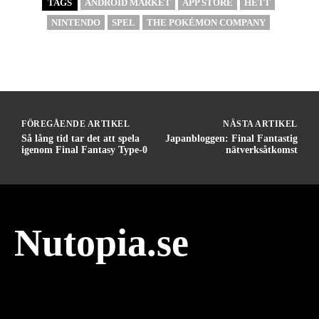
TAGS
ANDROID MARKET
APP STORE
HETT
NINTENDO
SPEL
THE POKÉMON COMPANY
FÖREGÅENDE ARTIKEL
NÄSTA ARTIKEL
Så lång tid tar det att spela
Japanbloggen: Final Fantastig
igenom Final Fantasy Type-0
nätverksåtkomst
Nutopia.se