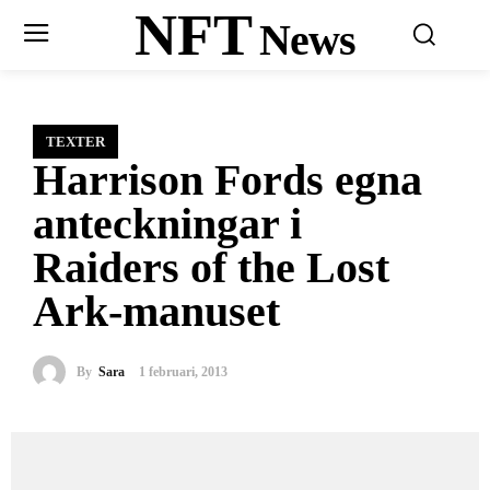
NFT
News
TEXTER
Harrison Fords egna
anteckningar i
Raiders of the Lost
Ark-manuset
By
Sara
1 februari, 2013