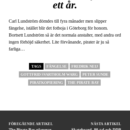
ett år.
Carl Lundström dömdes till fyra månader men slipper
fängelse, istället blir det fotboja i Göteborg för honom.
Bortsett Lundström så är det normala anstalter, med andra ord
ingen förhöjd säkerhet. Lite förvånande, pirater är ju så
farliga…
TAGS
FÄNGELSE
FREDRIK NEIJ
GOTTFRID SVARTHOLM WARG
PETER SUNDE
PIRATKOPIERING
THE PIRATE BAY
FÖREGÅENDE ARTIKEL
NÄSTA ARTIKEL
The Pirate Bay planerar
Skateboard, 80-tal och DDR