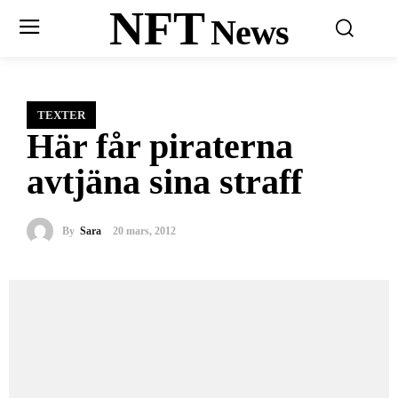
NFT
News
TEXTER
Här får piraterna
avtjäna sina straff
By
Sara
20 mars, 2012