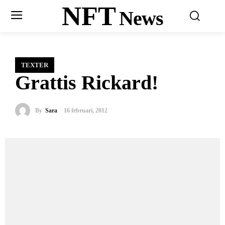
NFT
News
TEXTER
Grattis Rickard!
By
Sara
16 februari, 2012