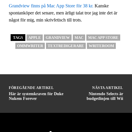
Grandview finns på Mac App Store för 38 kr.
Kanske
spontanköper det senare, men ärligt talat tror jag inte det är
något för mig, min skrivfetisch till trots.
TAGS
APPLE
GRANDVIEW
MAC
MAC APP STORE
OMMWRITER
TEXTREDIGERARE
WRITEROOM
FÖREGÅENDE ARTIKEL
NÄSTA ARTIKEL
Här är systemkraven för Duke
Nintendo Selects är
Nukem Forever
budgetlinjen till Wii