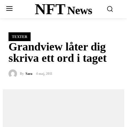
NFT
News
TEXTER
Grandview låter dig
skriva ett ord i taget
By
Sara
4 maj, 2011