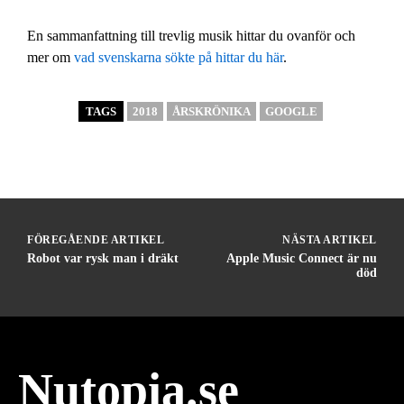
En sammanfattning till trevlig musik hittar du ovanför och
mer om
vad svenskarna sökte på hittar du här
.
TAGS
2018
ÅRSKRÖNIKA
GOOGLE
FÖREGÅENDE ARTIKEL
NÄSTA ARTIKEL
Robot var rysk man i dräkt
Apple Music Connect är nu
död
Nutopia.se