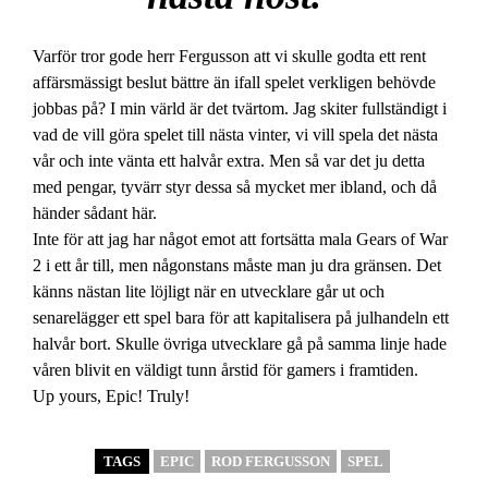
Varför tror gode herr Fergusson att vi skulle godta ett rent
affärsmässigt beslut bättre än ifall spelet verkligen behövde
jobbas på? I min värld är det tvärtom. Jag skiter fullständigt i
vad de vill göra spelet till nästa vinter, vi vill spela det nästa
vår och inte vänta ett halvår extra. Men så var det ju detta
med pengar, tyvärr styr dessa så mycket mer ibland, och då
händer sådant här.
Inte för att jag har något emot att fortsätta mala Gears of War
2 i ett år till, men någonstans måste man ju dra gränsen. Det
känns nästan lite löjligt när en utvecklare går ut och
senarelägger ett spel bara för att kapitalisera på julhandeln ett
halvår bort. Skulle övriga utvecklare gå på samma linje hade
våren blivit en väldigt tunn årstid för gamers i framtiden.
Up yours, Epic! Truly!
TAGS
EPIC
ROD FERGUSSON
SPEL