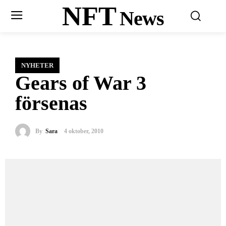
NFT
News
NYHETER
Gears of War 3
försenas
By
Sara
4 oktober, 2010