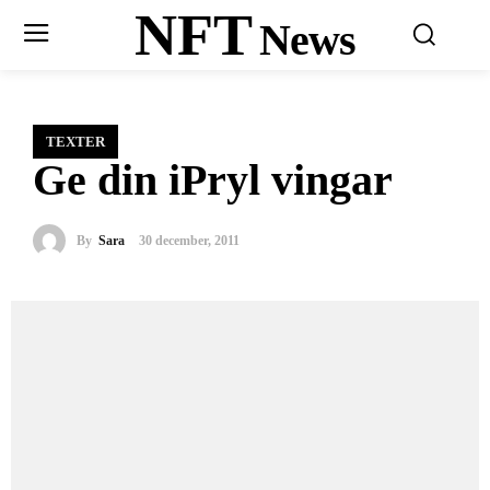
NFT
News
TEXTER
Ge din iPryl vingar
By
Sara
30 december, 2011