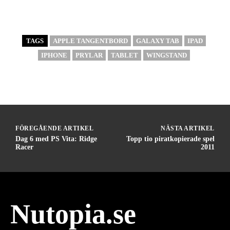
TAGS
APPLE TANGENTBORD
GALAXY TAB
IPAD
IPHONE
PRYLAR
TABLET
WINGSTAND
FÖREGÅENDE ARTIKEL
NÄSTA ARTIKEL
Dag 6 med PS Vita: Ridge
Topp tio piratkopierade spel
Racer
2011
Nutopia.se