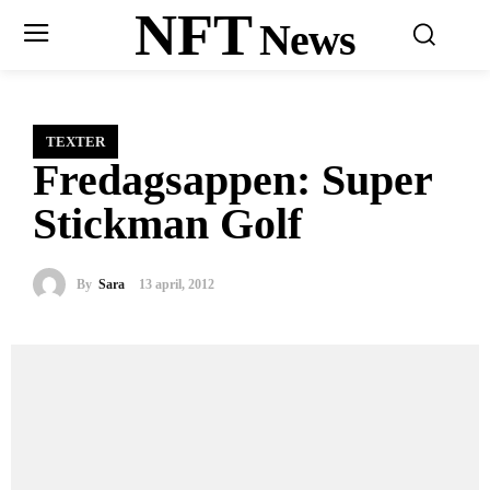
NFT
News
TEXTER
Fredagsappen: Super
Stickman Golf
By
Sara
13 april, 2012