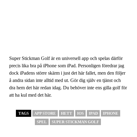
Super Stickman Golf är en universell app och spelas därför
precis lika bra på iPhone som iPad. Personligen föredrar jag
dock iPadens större skärm i just det här fallet, men den följer
å andra sidan inte alltid med ut. Gör dig själv en tjänst och
dra hem det här redan idag. Du behöver inte ens gilla golf för
att ha kul med det här.
TAGS
APP STORE
HETT
IOS
IPAD
IPHONE
SPEL
SUPER STICKMAN GOLF