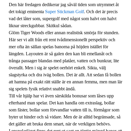
Den här fredagen dedikerar jag såväl tiden som utrymmet åt
det tokigt eminenta
Super Stickman Golf
. Och det är precis
vad det låter som, supergolf med något som halvt om halvt
liknar streckgubbar. Skitkul sådan.
Glöm Tiger Woods eller annan realistisk smörja för stunden.
Här ser vi allt från ett rent tvådimensionellt perspektiv och
mer ofta än sällan spelas banorna på höjden istället för
längden. Layouten är så galen den kan bli emellanåt och
trånga passager blandas med platåer, vatten och bunkrar, lite
överallt. Men i sig är spelet oerhört enkelt. Sikta, välj
slagstyrka och dra iväg bollen. Det är allt. Att sedan få bollen
att hamna på exakt rätt ställe är en annan femma, men man lär
sig spelets fysik relativt snabbt ändå.
Till vår hjälp har vi även särskilda bonusar som låses upp
efterhand man spelar. Det kan handla om extraslag, bollar
som fäster, bollar som förvandlar vatten till is, förmågor som
byter ut hinder och så vidare. Men de är alltid begränsade, så
det gäller att bruka dem smart, när de verkligen behövs.
I enspelarläget finns det rent ut sagt en töntig mängd banor att