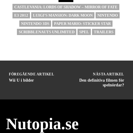
CASTLEVANIA: LORDS OF SHADOW – MIRROR OF FATE
E3 2012
LUIGI’S MANSION: DARK MOON
NINTENDO
NINTENDO 3DS
PAPER MARIO: STICKER STAR
SCRIBBLENAUTS UNLIMITED
SPEL
TRAILERS
FÖREGÅENDE ARTIKEL
NÄSTA ARTIKEL
Wii U i bilder
Den definitiva filmen för
spelnördar?
Nutopia.se