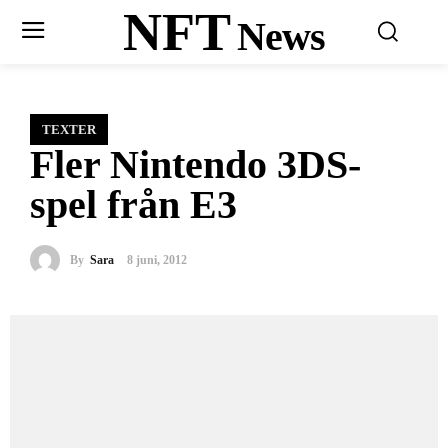
NFT
News
TEXTER
Fler Nintendo 3DS-
spel från E3
By
Sara
8 juni, 2012