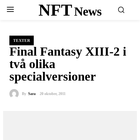
NFT
News
TEXTER
Final Fantasy XIII-2 i
två olika
specialversioner
By
Sara
20 oktober, 2011