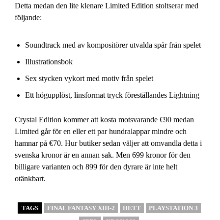
Detta medan den lite klenare Limited Edition stoltserar med
följande:
Soundtrack med av kompositörer utvalda spår från spelet
Illustrationsbok
Sex stycken vykort med motiv från spelet
Ett högupplöst, linsformat tryck föreställandes Lightning
Crystal Edition kommer att kosta motsvarande €90 medan
Limited går för en eller ett par hundralappar mindre och
hamnar på €70. Hur butiker sedan väljer att omvandla detta i
svenska kronor är en annan sak. Men 699 kronor för den
billigare varianten och 899 för den dyrare är inte helt
otänkbart.
TAGS
FINAL FANTASY XIII-2
HETT
PLAYSTATION 3