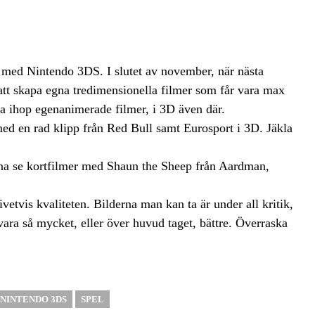
 med Nintendo 3DS. I slutet av november, när nästa
att skapa egna tredimensionella filmer som får vara max
ta ihop egenanimerade filmer, i 3D även där.
d en rad klipp från Red Bull samt Eurosport i 3D. Jäkla
nna se kortfilmer med Shaun the Sheep från Aardman,
etvis kvaliteten. Bilderna man kan ta är under all kritik,
vara så mycket, eller över huvud taget, bättre. Överraska
NINTENDO 3DS
SPEL