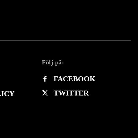
Följ på:
FACEBOOK
TWITTER
LICY