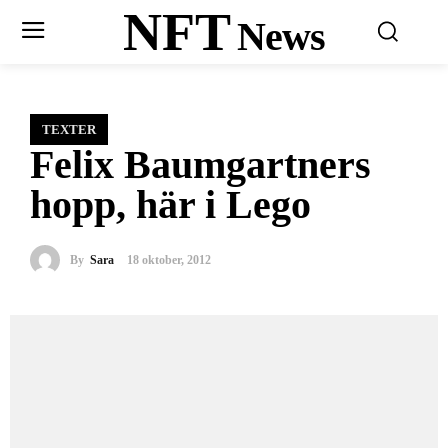
NFT
News
TEXTER
Felix Baumgartners
hopp, här i Lego
By
Sara
18 oktober, 2012