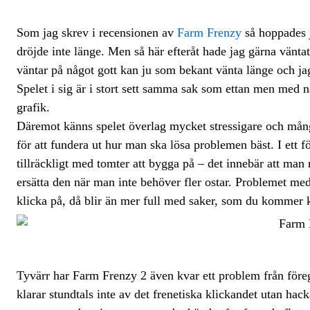
Som jag skrev i recensionen av
Farm Frenzy
så hoppades 
dröjde inte länge. Men så här efteråt hade jag gärna väntat 
väntar på något gott kan ju som bekant vänta länge och jag 
Spelet i sig är i stort sett samma sak som ettan men med nå
grafik.
Däremot känns spelet överlag mycket stressigare och många
för att fundera ut hur man ska lösa problemen bäst. I ett för
tillräckligt med tomter att bygga på – det innebär att man
ersätta den när man inte behöver fler ostar. Problemet med
klicka på, då blir än mer full med saker, som du kommer k
Tyvärr har Farm Frenzy 2 även kvar ett problem från föreg
klarar stundtals inte av det frenetiska klickandet utan hacka