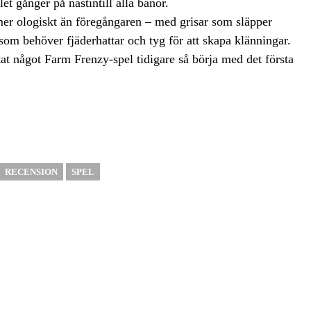
et gånger på nästintill alla banor.
 mer ologiskt än föregångaren – med grisar som släpper
som behöver fjäderhattar och tyg för att skapa klänningar.
at något Farm Frenzy-spel tidigare så börja med det första
RECENSION
SPEL