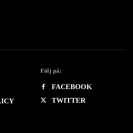
Följ på:
FACEBOOK
TWITTER
LICY