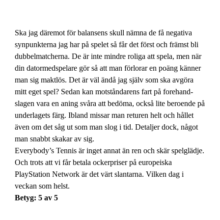
Ska jag däremot för balansens skull nämna de få negativa
synpunkterna jag har på spelet så får det först och främst bli
dubbelmatcherna. De är inte mindre roliga att spela, men när
din datormedspelare gör så att man förlorar en poäng känner
man sig maktlös. Det är väl ändå jag själv som ska avgöra
mitt eget spel? Sedan kan motståndarens fart på forehand-
slagen vara en aning svåra att bedöma, också lite beroende på
underlagets färg. Ibland missar man returen helt och hållet
även om det såg ut som man slog i tid. Detaljer dock, något
man snabbt skakar av sig.
Everybody’s Tennis är inget annat än ren och skär spelglädje.
Och trots att vi får betala ockerpriser på europeiska
PlayStation Network är det värt slantarna. Vilken dag i
veckan som helst.
Betyg: 5 av 5