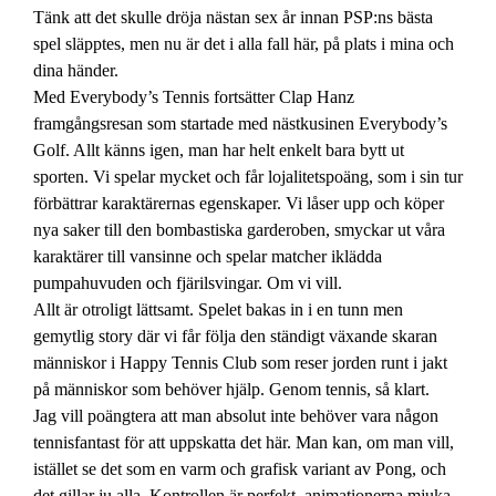
Tänk att det skulle dröja nästan sex år innan PSP:ns bästa
spel släpptes, men nu är det i alla fall här, på plats i mina och
dina händer.
Med Everybody’s Tennis fortsätter Clap Hanz
framgångsresan som startade med nästkusinen Everybody’s
Golf. Allt känns igen, man har helt enkelt bara bytt ut
sporten. Vi spelar mycket och får lojalitetspoäng, som i sin tur
förbättrar karaktärernas egenskaper. Vi låser upp och köper
nya saker till den bombastiska garderoben, smyckar ut våra
karaktärer till vansinne och spelar matcher iklädda
pumpahuvuden och fjärilsvingar. Om vi vill.
Allt är otroligt lättsamt. Spelet bakas in i en tunn men
gemytlig story där vi får följa den ständigt växande skaran
människor i Happy Tennis Club som reser jorden runt i jakt
på människor som behöver hjälp. Genom tennis, så klart.
Jag vill poängtera att man absolut inte behöver vara någon
tennisfantast för att uppskatta det här. Man kan, om man vill,
istället se det som en varm och grafisk variant av Pong, och
det gillar ju alla. Kontrollen är perfekt, animationerna mjuka