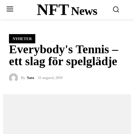
NFT
News
NYHETER
Everybody's Tennis –
ett slag för spelglädje
By
Sara
11 augusti, 2010