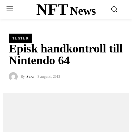
NFT
News
TEXTER
Episk handkontroll till
Nintendo 64
By
Sara
8 augusti, 2012