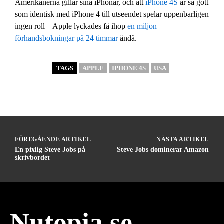
Amerikanerna gillar sina iPhonar, och att
iPhone 4S
är så gott
som identisk med iPhone 4 till utseendet spelar uppenbarligen
ingen roll – Apple lyckades få ihop
en miljon
förhandsbokningar på 24 timmar
ändå.
TAGS
APPLE
IPHONE 4S
USA
FÖREGÅENDE ARTIKEL
NÄSTA ARTIKEL
En pixlig Steve Jobs på
Steve Jobs dominerar Amazon
skrivbordet
Nutopia.se