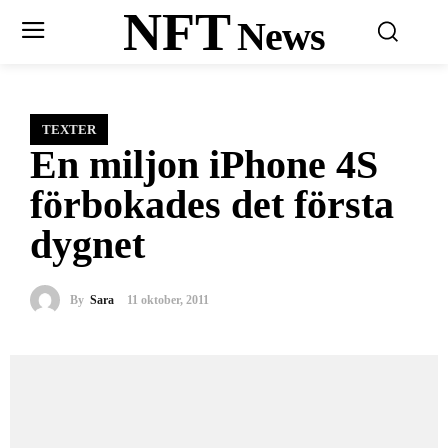
NFT
News
TEXTER
En miljon iPhone 4S
förbokades det första
dygnet
By
Sara
11 oktober, 2011