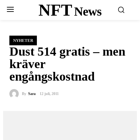
NFT
News
NYHETER
Dust 514 gratis – men
kräver
engångskostnad
By
Sara
12 juli, 2011