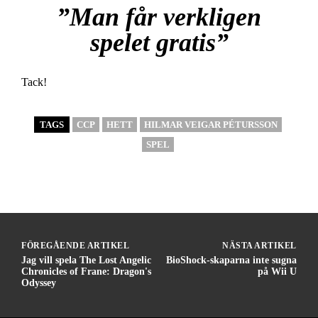
”Man får verkligen
spelet gratis”
Tack!
TAGS
CCP
HETT
HILMAR VEIGAR PÉTURSSON
SPEL
FÖREGÅENDE ARTIKEL
NÄSTA ARTIKEL
Jag vill spela The Lost Angelic
BioShock-skaparna inte sugna
Chronicles of Frane: Dragon's
på Wii U
Odyssey