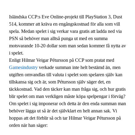
Isländska CCP:s Eve Online-projekt till PlayStation 3, Dust
514, kommer att kräva en engångskostnad för alla som vill
spela. Medan spelet i sig verkar vara gratis att ladda ned via
PSN så behöver man alltså punga ut med en summa
motsvarande 10-20 dollar som man sedan kommer få nytta av
i spelet.
Enligt Hilmar Veigar Pétursson på CCP som pratat med
Gamesindustry
verkade summan inte helt bestämd än, men
utgiften omvandlas till valuta i spelet som spelaren själv kan
tillskansa sig och är, som Pétursson själv säger det, en
täckkostnad. Vad den täcker kan man fråga sig, och hur gratis
blir spelet om man verkligen måste köpa spelpengar i förväg?
Om spelet i sig imponerar och detta är den enda summan man
behöver lägga ut så är det självklart en helt annan sak. Vi
hoppas att det förblir så och tar Hilmar Veigar Pétursson på
orden när han säger: