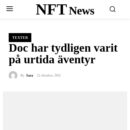
NFT
News
TEXTER
Doc har tydligen varit
på urtida äventyr
By
Sara
22 oktober, 2011