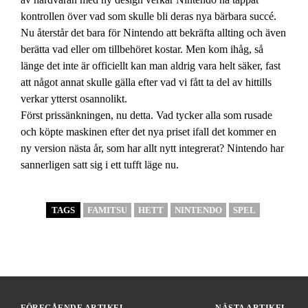
kontrollen över vad som skulle bli deras nya bärbara succé.
Nu återstår det bara för Nintendo att bekräfta allting och även
berätta vad eller om tillbehöret kostar. Men kom ihåg, så
länge det inte är officiellt kan man aldrig vara helt säker, fast
att något annat skulle gälla efter vad vi fått ta del av hittills
verkar ytterst osannolikt.
Först prissänkningen, nu detta. Vad tycker alla som rusade
och köpte maskinen efter det nya priset ifall det kommer en
ny version nästa år, som har allt nytt integrerat? Nintendo har
sannerligen satt sig i ett tufft läge nu.
TAGS
FAMITSU
HETT
NINTENDO
SPEL
FÖREGÅENDE ARTIKEL
NÄSTA ARTIKEL