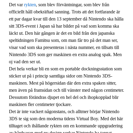
Det var
rykten
, som blev förväntningar, som blev från
officiellt håll obekräftad sanning. Trots att det fortfarande är
ett par dagar kvar till den 13 september då Nintendo ska hålla
sitt 3DS-event i Japan så har bilder på vad som komma ska
läckt ut. Den här gången är det en bild från den japanska
speltidningen Famitsu som, om man får tro på det man ser,
visar vad som ska presenteras i nästa nummer, en tillsats till
Nintendo 3DS som ger maskinen en extra analog spak. Men
oj vad den ser ut.
Det hela verkar bli en som en portable dockningsstation som
sticker ut på i princip samtliga sidor om Nintendo 3DS-
maskinen. Mest på högersidan där den extra spaken sitter,
men även på framsidan och till vänster med någon centimeter.
Dessutom förändras djupet en hel del och ihopkopplad blir
maskinen fler centimeter tjockare.
Det är inte vackert någonstans, och alltmer börjar Nintendo
3DS te sig som den moderna tidens Virtual Boy. Med det här
tilltaget och ihållande rykten om en kommande uppgradering
av hårdvaran med ny design verkar Nintendo ha tappat