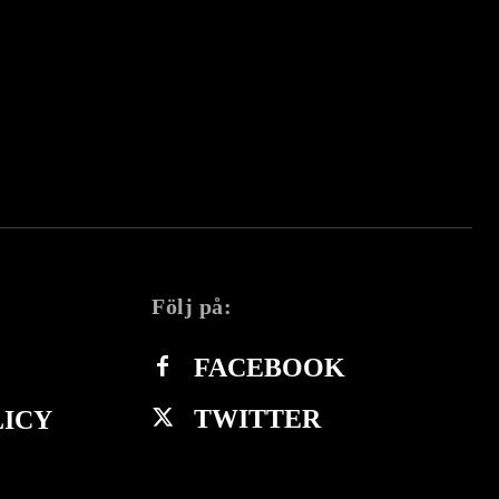
Följ på:
FACEBOOK
TWITTER
LICY