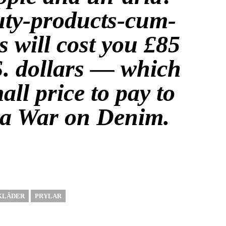
ty-products-cum-
 will cost you £85
. dollars — which
all price to pay to
 a War on Denim.
KLÄDER
PRYLAR