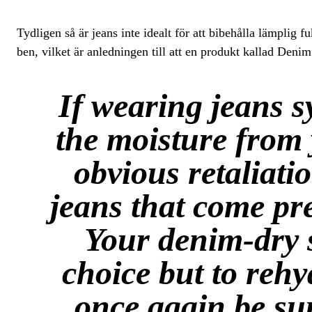
Tydligen så är jeans inte idealt för att bibehålla lämplig f
ben, vilket är anledningen till att en produkt kallad Denim
If wearing jeans s
the moisture from 
obvious retaliatio
jeans that come pre
Your denim-dry s
choice but to rehy
once again be su