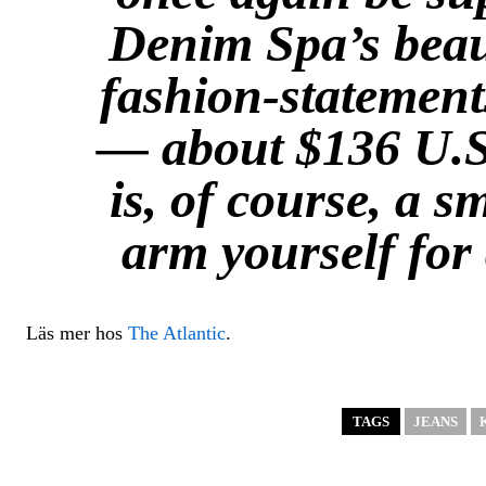
Denim Spa’s beau
fashion-statements
— about $136 U.S
is, of course, a sm
arm yourself for
Läs mer hos
The Atlantic
.
TAGS
JEANS