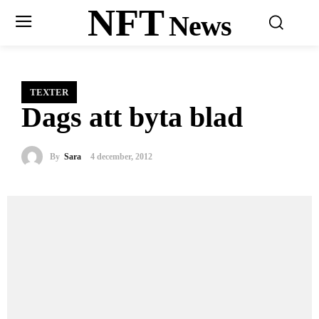
NFT
News
TEXTER
Dags att byta blad
By
Sara
4 december, 2012