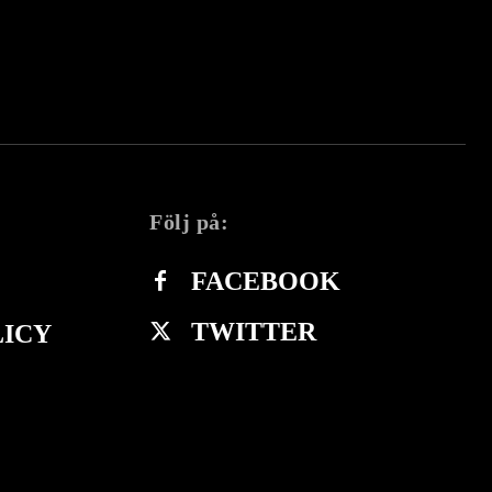
Följ på:
FACEBOOK
TWITTER
LICY