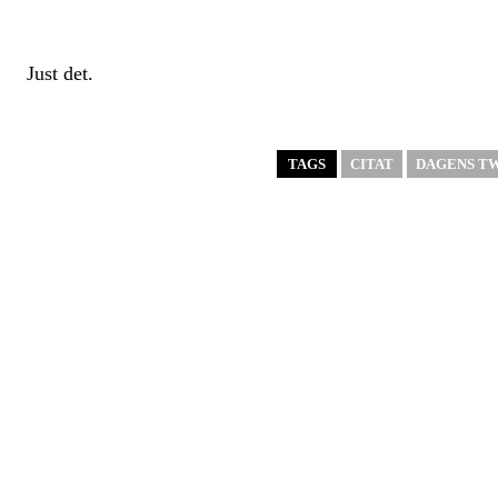
Just det.
TAGS
CITAT
DAGENS T