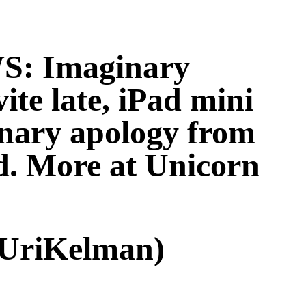
: Imaginary
ite late, iPad mini
ary apology from
. More at Unicorn
UriKelman)