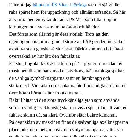
Efter att jag
hämtat ut PS Vitan i lördags
var det självfallet
raka spåret hem för uppackning och allmänt tafsande. Så här
är vi nu, med en rykande färsk PS Vita som tittar upp ur
kartongen och synas av mina ögon och händer.
Det första som slår mig är dess storlek. Trots att den
egentligen bara är marginellt större än PSP ger den intrycket
av att vara en ganska så stor best. Därför kan man bli något
överraskad av hur lätt den faktiskt är.
En stor, högblank OLED-skärm på 5″ pryder framsidan av
maskinen tillsammans med ett styrkors, två ananloga spakar,
de vanliga symbolknapparna samt en hemknapp och
start/select. Vid sidan om spakarna återfinns högtalarna och i
övre högra hörnet sitter frontkameran.
Baktill hittar vi den stora tryckkänsliga ytan som används
som en vanlig tryckkänslig skärm i vissa spel, utan att vara en
faktisk skärm då, så klart. Ovanför sitter bakre kameran.
På ovansidan av maskinen finns de sedvanliga axelknapparna
placerade, och mellan på/av och volymknapparna sätter vi i
spelkorten och kopplar in extra tillbehör via en dold port.