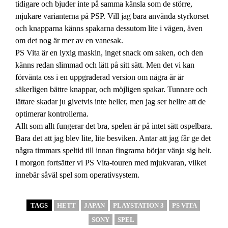
tidigare och bjuder inte på samma känsla som de större,
mjukare varianterna på PSP. Vill jag bara använda styrkorset
och knapparna känns spakarna dessutom lite i vägen, även
om det nog är mer av en vanesak.
PS Vita är en lyxig maskin, inget snack om saken, och den
känns redan slimmad och lätt på sitt sätt. Men det vi kan
förvänta oss i en uppgraderad version om några år är
säkerligen bättre knappar, och möjligen spakar. Tunnare och
lättare skadar ju givetvis inte heller, men jag ser hellre att de
optimerar kontrollerna.
Allt som allt fungerar det bra, spelen är på intet sätt ospelbara.
Bara det att jag blev lite, lite besviken. Antar att jag får ge det
några timmars speltid till innan fingrarna börjar vänja sig helt.
I morgon fortsätter vi PS Vita-touren med mjukvaran, vilket
innebär såväl spel som operativsystem.
TAGS
HETT
JAPAN
PLAYSTATION 3
PS VITA
SONY
SPEL