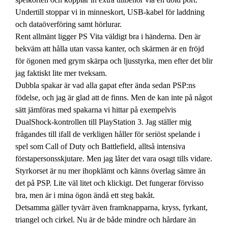
Undertill stoppar vi in minneskort, USB-kabel för laddning
och dataöverföring samt hörlurar.
Rent allmänt ligger PS Vita väldigt bra i händerna. Den är
bekväm att hålla utan vassa kanter, och skärmen är en fröjd
för ögonen med grym skärpa och ljusstyrka, men efter det blir
jag faktiskt lite mer tveksam.
Dubbla spakar är vad alla gapat efter ända sedan PSP:ns
födelse, och jag är glad att de finns. Men de kan inte på något
sätt jämföras med spakarna vi hittar på exempelvis
DualShock-kontrollen till PlayStation 3. Jag ställer mig
frågandes till ifall de verkligen håller för seriöst spelande i
spel som Call of Duty och Battlefield, alltså intensiva
förstapersonsskjutare. Men jag låter det vara osagt tills vidare.
Styrkorset är nu mer ihopklämt och känns överlag sämre än
det på PSP. Lite väl litet och klickigt. Det fungerar förvisso
bra, men är i mina ögon ändå ett steg bakåt.
Detsamma gäller tyvärr även framknapparna, kryss, fyrkant,
triangel och cirkel. Nu är de både mindre och hårdare än