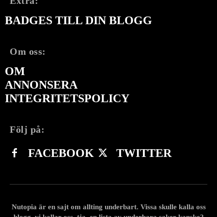
Extra:
BADGES TILL DIN BLOGG
Om oss:
OM
ANNONSERA
INTEGRITETSPOLICY
Följ på:
FACEBOOK
TWITTER
Nutopia är en sajt om allting underbart. Vissa skulle kalla oss
blogg, vi kallar oss, tja, en lista av underbara saker kanske?