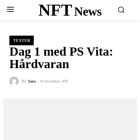
NFT
News
TEXTER
Dag 1 med PS Vita:
Hårdvaran
By
Sara
19 december, 2011