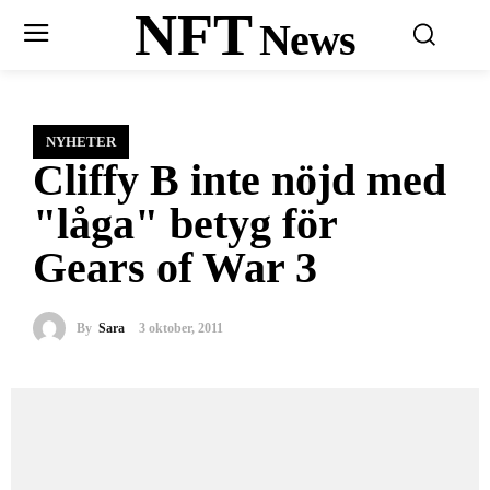
NFT
News
NYHETER
Cliffy B inte nöjd med
"låga" betyg för
Gears of War 3
By
Sara
3 oktober, 2011