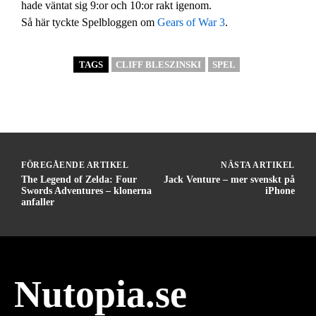
hade väntat sig 9:or och 10:or rakt igenom.
Så här tyckte Spelbloggen om
Gears of War 3
.
TAGS
CLIFF BLESZINSKI
SPEL
FÖREGÅENDE ARTIKEL
NÄSTA ARTIKEL
The Legend of Zelda: Four
Jack Venture – mer svenskt på
Swords Adventures – klonerna
iPhone
anfaller
Nutopia.se