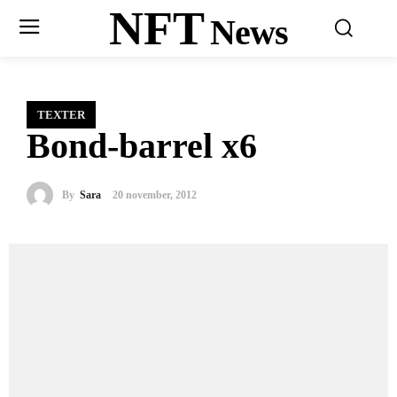
NFT
News
TEXTER
Bond-barrel x6
By
Sara
20 november, 2012