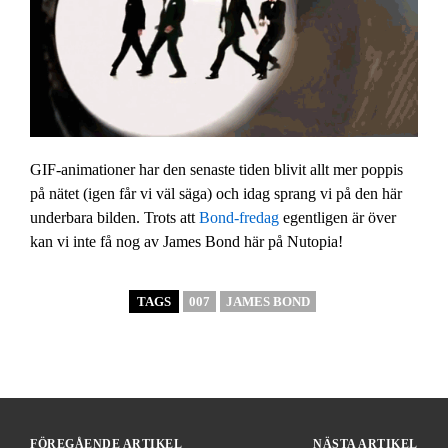
GIF-animationer har den senaste tiden blivit allt mer poppis
på nätet (igen får vi väl säga) och idag sprang vi på den här
underbara bilden. Trots att
Bond-fredag
egentligen är över
kan vi inte få nog av James Bond här på Nutopia!
TAGS
007
JAMES BOND
FÖREGÅENDE ARTIKEL
NÄSTA ARTIKEL