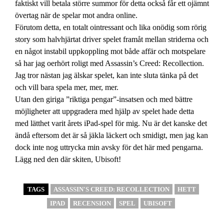
faktiskt vill betala större summor för detta också får ett ojämnt
övertag när de spelar mot andra online.
Förutom detta, en totalt ointressant och lika onödig som rörig
story som halvhjärtat driver spelet framåt mellan striderna och
en något instabil uppkoppling mot både affär och motspelare
så har jag oerhört roligt med Assassin’s Creed: Recollection.
Jag tror nästan jag älskar spelet, kan inte sluta tänka på det
och vill bara spela mer, mer, mer.
Utan den giriga ”riktiga pengar”-insatsen och med bättre
möjligheter att uppgradera med hjälp av spelet hade detta
med lätthet varit årets iPad-spel för mig. Nu är det kanske det
ändå eftersom det är så jäkla läckert och smidigt, men jag kan
dock inte nog uttrycka min avsky för det här med pengarna.
Lägg ned den där skiten, Ubisoft!
TAGS
ASSASSIN'S CREED: RECOLLECTION
HETT
IPAD
RECENSION
SPEL
UBISOFT