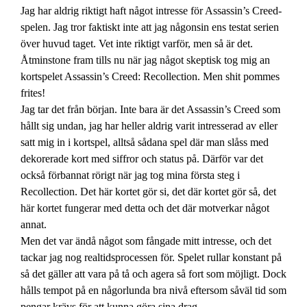
Jag har aldrig riktigt haft något intresse för Assassin’s Creed-
spelen. Jag tror faktiskt inte att jag någonsin ens testat serien
över huvud taget. Vet inte riktigt varför, men så är det.
Åtminstone fram tills nu när jag något skeptisk tog mig an
kortspelet Assassin’s Creed: Recollection. Men shit pommes
frites!
Jag tar det från början. Inte bara är det Assassin’s Creed som
hållt sig undan, jag har heller aldrig varit intresserad av eller
satt mig in i kortspel, alltså sådana spel där man slåss med
dekorerade kort med siffror och status på. Därför var det
också förbannat rörigt när jag tog mina första steg i
Recollection. Det här kortet gör si, det där kortet gör så, det
här kortet fungerar med detta och det där motverkar något
annat.
Men det var ändå något som fångade mitt intresse, och det
tackar jag nog realtidsprocessen för. Spelet rullar konstant på
så det gäller att vara på tå och agera så fort som möjligt. Dock
hålls tempot på en någorlunda bra nivå eftersom såväl tid som
pengar krävs för att kunna göra sina drag.