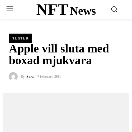
NFT
News
TEXTER
Apple vill sluta med
boxad mjukvara
By
Sara
7 februari, 2011