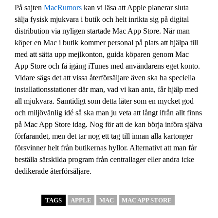
På sajten
MacRumors
kan vi läsa att Apple planerar sluta
sälja fysisk mjukvara i butik och helt inrikta sig på digital
distribution via nyligen startade Mac App Store. När man
köper en Mac i butik kommer personal på plats att hjälpa till
med att sätta upp mejlkonton, guida köparen genom Mac
App Store och få igång iTunes med användarens eget konto.
Vidare sägs det att vissa återförsäljare även ska ha speciella
installationsstationer där man, vad vi kan anta, får hjälp med
all mjukvara. Samtidigt som detta låter som en mycket god
och miljövänlig idé så ska man ju veta att långt ifrån allt finns
på Mac App Store idag. Nog för att de kan börja införa själva
förfarandet, men det tar nog ett tag till innan alla kartonger
försvinner helt från butikernas hyllor. Alternativt att man får
beställa särskilda program från centrallager eller andra icke
dedikerade återförsäljare.
TAGS
APPLE
MAC
MAC APP STORE