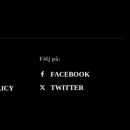
Följ på:
FACEBOOK
TWITTER
LICY