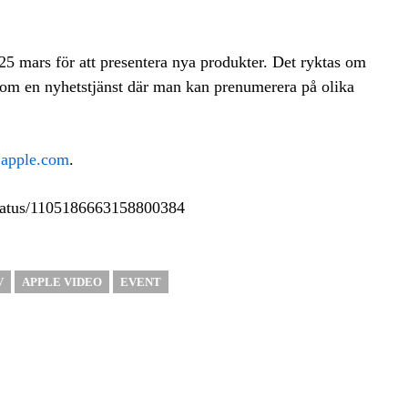
25 mars för att presentera nya produkter. Det ryktas om
e om en nyhetstjänst där man kan prenumerera på olika
å
apple.com
.
/status/1105186663158800384
V
APPLE VIDEO
EVENT