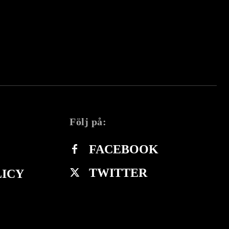
Följ på:
FACEBOOK
TWITTER
LICY