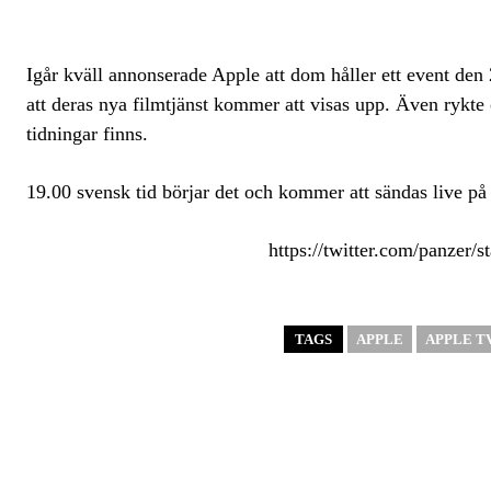
Igår kväll annonserade Apple att dom håller ett event den 
att deras nya filmtjänst kommer att visas upp. Även rykt
tidningar finns.
19.00 svensk tid börjar det och kommer att sändas live p
https://twitter.com/panzer
TAGS
APPLE
APPLE T