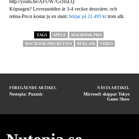
http://youtu.be/AFUW7GcHsLQ
Köpsugen? Leveranstiden är 3-4 veckor dessvärre, och
retina-Pro:n kostar ju en slant;
börjar på 21 495 kr
trots allt.
TAGS
APPLE
MACBOOK PRO
MACBOOK PRO RETINA
REKLAM
VIDEO
FÖREGÅENDE ARTIKEL
NÄSTA ARTIKEL
Nestopia: Puzznic
Microsoft skippar Tokyo
Game Show