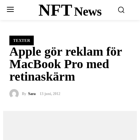
NFT
News
TEXTER
Apple gör reklam för
MacBook Pro med
retinaskärm
By
Sara
13 juni, 2012