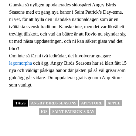
Ganska så nyligen uppdaterades sidospåret Angry Birds
Seasons med ett gäng nya banor i Saint Patrick’s Day-tema,
ni vet, för att hylla den irländska nationaldagen som är en
tvättäkta svensk tradition. Kanske inte, men det var likväl ett
trevligt tillskott, och vad än bättre är att Rovio nu skyndar sig
ut med nästa uppdateringen, och ni kan säkert gissa vad det
blir?!
Om inte så får ni två ledtrådar, det involverar
gnagare
lagomorpha
och ägg. Angry Birds Seasons har så klart fått 15
nya och väldigt påskiga banor där jakten på så väl grisar som
guldägg går vidare. Du uppdaterar gratis genom App Store
som vanligt.
TAGS
ANGRY BIRDS SEASONS
APP STORE
APPLE
IOS
SAINT PATRICK'S DAY