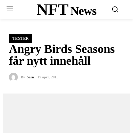
NFT
News
TEXTER
Angry Birds Seasons
får nytt innehåll
By
Sara
19 april, 2011