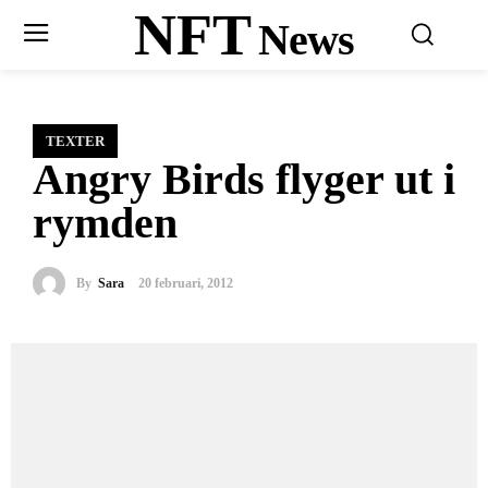
NFT
News
TEXTER
Angry Birds flyger ut i
rymden
By
Sara
20 februari, 2012