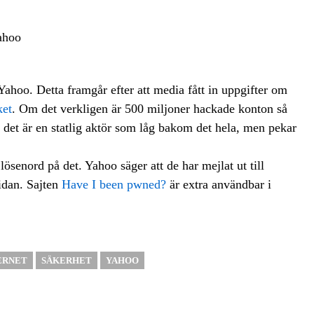
hoo. Detta framgår efter att media fått in uppgifter om
ket
. Om det verkligen är 500 miljoner hackade konton så
t det är en statlig aktör som låg bakom det hela, men pekar
lösenord på det. Yahoo säger att de har mejlat ut till
sidan. Sajten
Have I been pwned?
är extra användbar i
ERNET
SÄKERHET
YAHOO