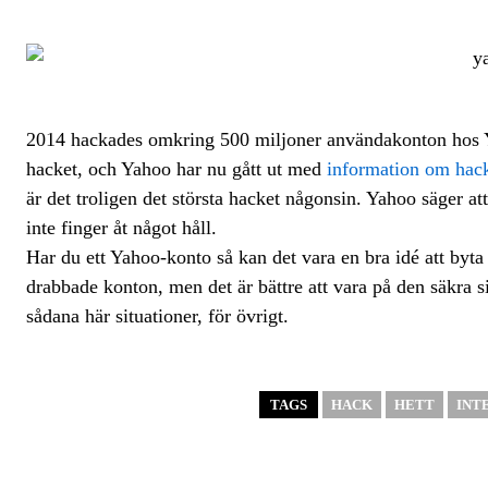
2014 hackades omkring 500 miljoner användakonton hos Ya
hacket, och Yahoo har nu gått ut med
information om hac
är det troligen det största hacket någonsin. Yahoo säger at
inte finger åt något håll.
Har du ett Yahoo-konto så kan det vara en bra idé att byta 
drabbade konton, men det är bättre att vara på den säkra 
sådana här situationer, för övrigt.
TAGS
HACK
HETT
INT