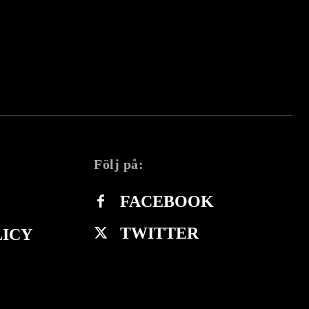
Följ på:
FACEBOOK
TWITTER
LICY