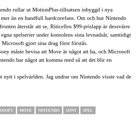
endo rullar ut MotionPlus-tillsatsen inbyggd i nya
ar mer än en handfull hardcorefans. Om och hur Nintendo
onten återstår att se, Riticellos $99-prislapp är dessvärre
a egna spelserier under konsolens sista levnadsår, samtidigt
Microsoft gjort sina drag först förstås.
ony måste bevisa att Move är något att ha, och Microsoft
intendo har något att komma med så att det blir en
ot nytt i spelvärlden. Jag undrar om Nintendo visste vad de
OSOFT
MOVE
NINTENDO
SONY
SPEL