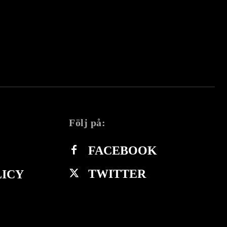
Följ på:
FACEBOOK
TWITTER
LICY