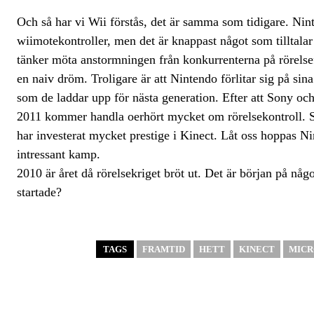
Och så har vi Wii förstås, det är samma som tidigare. Nint
wiimotekontroller, men det är knappast något som tilltal
tänker möta anstormningen från konkurrenterna på rörelsefr
en naiv dröm. Troligare är att Nintendo förlitar sig på sin
som de laddar upp för nästa generation. Efter att Sony och 
2011 kommer handla oerhört mycket om rörelsekontroll. S
har investerat mycket prestige i Kinect. Låt oss hoppas N
intressant kamp.
2010 är året då rörelsekriget bröt ut. Det är början på någ
startade?
TAGS
FRAMTID
HETT
KINECT
MICR