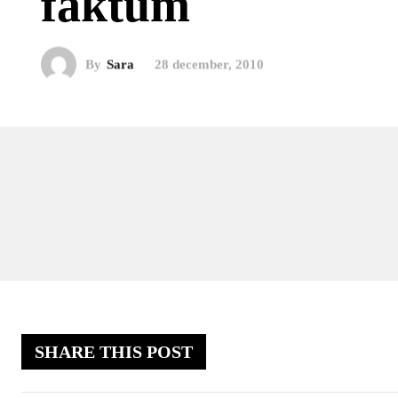
faktum
By
Sara
28 december, 2010
SHARE THIS POST