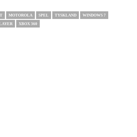
T
MOTOROLA
SPEL
TYSKLAND
WINDOWS 7
LAYER
XBOX 360