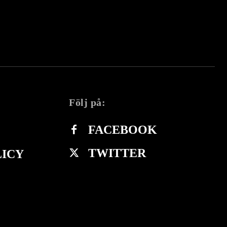
Följ på:
FACEBOOK
TWITTER
LICY