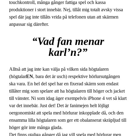
touchkontroll, många gånger fattiga spel och kassa
produktioner i stort innebär. Nej, tillåt mig totalt avsky vissa
spel där jag inte tillåts vrida på telefonen utan att skärmen
anpassar sig därefter.
“Vad fan menar
karl’n?”
Alltså att jag inte kan välja på vilken sida högtalaren
(högtalar
EN
, bara det är usch) respektive hörlursutgången
ska vara. En hel del spel har en fixerad skärm som endast
tillåter mig som spelare att ha högtalaren till höger och jacket
till vänster. Ni som idag äger exempelvis iPhone 4 vet så klart
var det innebär. Just det! Det är fanimejen helt löjligt
oergonomiskt att spela med hörlurar inkopplade då, och den
ensamma lilla högtalaren som ger ett obalanserat skräpljud till
höger gör inte många glada.
Det finns otaliga gånger då jag vill spela med hörlurar men