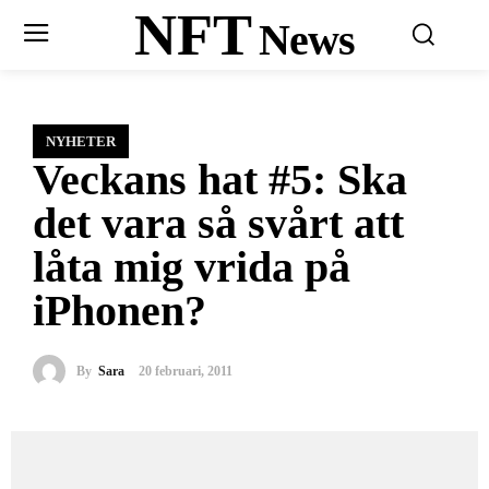
NFT
News
NYHETER
Veckans hat #5: Ska
det vara så svårt att
låta mig vrida på
iPhonen?
By
Sara
20 februari, 2011