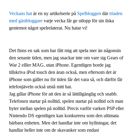
Veckans hat
är en ny artikelserie på
Spelbloggen
där
triaden
med gästbloggare
varje vecka får ge utlopp för sin ilska
gentemot något spelrelaterat. Nu hatar vi!
Det finns en sak som har fått mig att spela mer än någonsin
den senaste tiden, men jag snackar inte om vare sig Gears of
War 2 elller MAG, utan iPhone. Egentligen borde jag
tillskriva iPod touch den äran också, men eftersom det är
iPhone som gäller nu för tiden får det vara så, och därför får
telefonjäveln också utstå mitt hat.
Jag gillar iPhone för att den är så lättillgänglig och snabb.
Telefonen startar på nolltid, spelen startar på nolltid och man
byter mellan spelen på nolltid. Precis varför varken PSP eller
Nintendo DS egentligen kan konkurrera som den ultimata
bärbara enheten. Men det handlar inte om hyllningar, det
handlar heller inte om de skavanker som endast