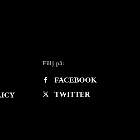
Följ på:
FACEBOOK
TWITTER
LICY