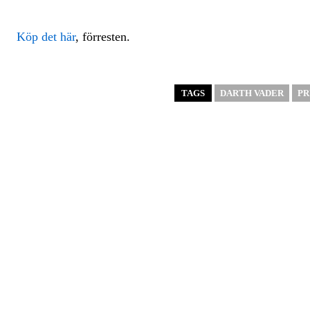
Köp det här
, förresten.
TAGS
DARTH VADER
PR