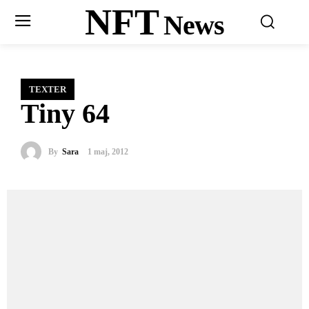
NFT
News
TEXTER
Tiny 64
By
Sara
1 maj, 2012