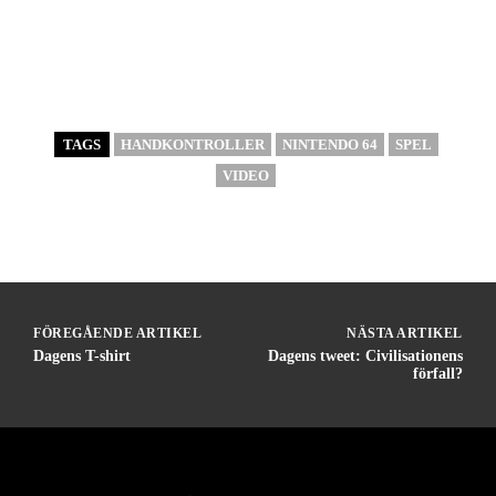
TAGS
HANDKONTROLLER
NINTENDO 64
SPEL
VIDEO
FÖREGÅENDE ARTIKEL
NÄSTA ARTIKEL
Dagens T-shirt
Dagens tweet: Civilisationens
förfall?