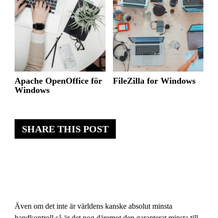
Apache OpenOffice för
FileZilla for Windows
Windows
SHARE THIS POST
Även om det inte är världens kanske absolut minsta
handkontroll så är det nog däremot den garanterat minsta till