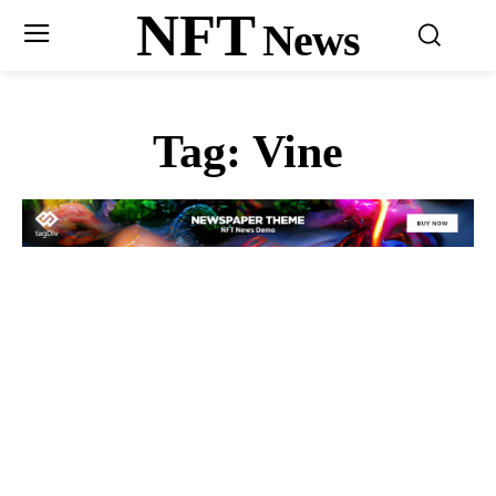
NFT
News
Tag:
Vine