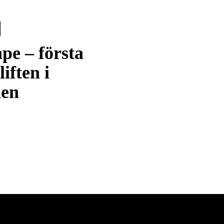
pe – första
liften i
den