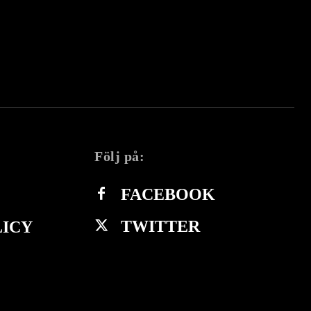
Följ på:
FACEBOOK
TWITTER
LICY