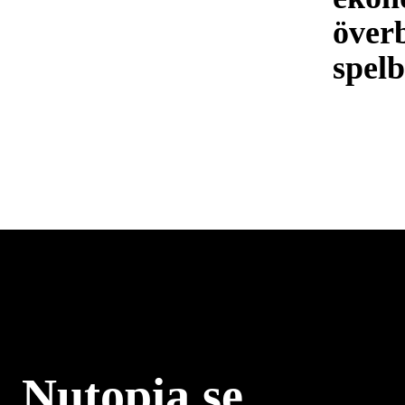
överb
spel
Nutopia.se