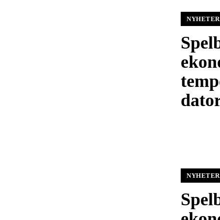
NYHETER
Spel
ekon
temp
dato
NYHETER
Spel
ekon