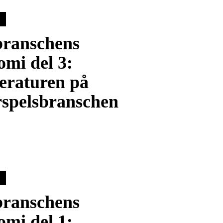
branschens
omi del 3:
eraturen på
rspelsbranschen
branschens
omi del 1: